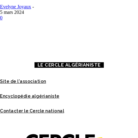
Evelyne Joyaux
-
5 mars 2024
0
À PROPOS DE NOUS
CONTACT
MENTIONS LÉGALES
LE CERCLE ALGÉRIANISTE
Site de l'association
Encyclopédie algérianiste
Contacter le Cercle national