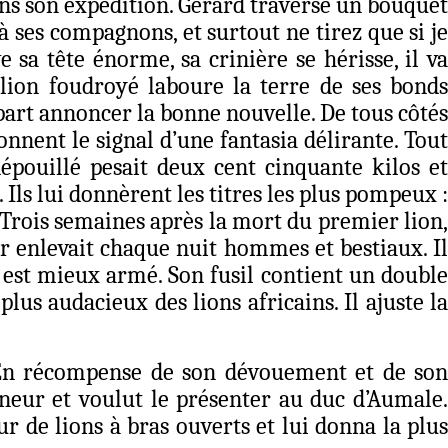
 dans son expédition. Gérard traverse un bouquet
 à ses compagnons, et surtout ne tirez que si je
 sa tête énorme, sa crinière se hérisse, il va
e lion foudroyé laboure la terre de ses bonds
epart annoncer la bonne nouvelle. De tous côtés
onnent le signal d’une fantasia délirante. Tout
épouillé pesait deux cent cinquante kilos et
 Ils lui donnèrent les titres les plus pompeux :
. Trois semaines après la mort du premier lion,
r enlevait chaque nuit hommes et bestiaux. Il
 est mieux armé. Son fusil contient un double
plus audacieux des lions africains. Il ajuste la
s. En récompense de son dévouement et de son
nneur et voulut le présenter au duc d’Aumale.
r de lions à bras ouverts et lui donna la plus