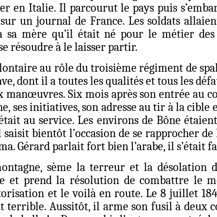
en Italie. Il parcourut le pays puis s’embarq
sur un journal de France. Les soldats allaien
à sa mère qu’il était né pour le métier des 
e résoudre à le laisser partir.
olontaire au rôle du troisième régiment de spah
ve, dont il a toutes les qualités et tous les dé
x manœuvres. Six mois après son entrée au corp
, ses initiatives, son adresse au tir à la cible 
tait au service. Les environs de Bône étaient
Il saisit bientôt l’occasion de se rapprocher d
 Gérard parlait fort bien l’arabe, il s’était 
ontagne, sème la terreur et la désolation d
e et prend la résolution de combattre le mo
isation et le voilà en route. Le 8 juillet 184
terrible. Aussitôt, il arme son fusil à deux c