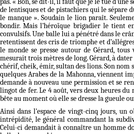
pas. « Bon, se dit-il, il faut que je le tue d’
de lentisques et de pistachiers qui le sépare d
le manque ». Soudain le lion paraît. Seulemen
bondir. Mais l’héroïque brigadier le tient e
convulsifs. Une balle lui a pénétré dans le cr
retentissent des cris de triomphe et d’allégre
le monde se presse autour de Gérard, tous v
mesurait trois mètres de long. Gérard, à dater 
chérif, cheik, émir, sultan des lions. Son nom
quelques Arabes de la Mahonna, viennent impl
demande à nouveau une permission et se rend 
lingot de fer. Le 4 août, vers deux heures du m
bête au moment où elle se dresse la gueule ouver
Ainsi dans l’espace de vingt-cinq jours, un
intrépidité, le général commandant la subdiv
Celui-ci demandait à connaître un homme dont 