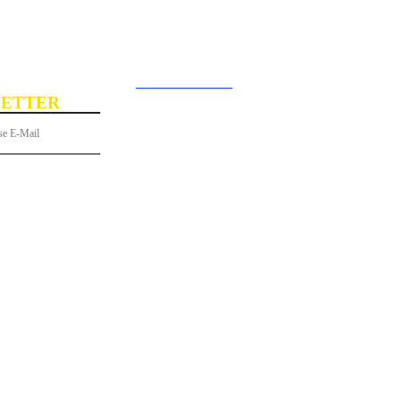
Rechercher
Connecter / rejoi
ETTER
 gratuitement à notre newsletter !
S
PORTRAITS
LE SAVIEZ-VOUS ?
GASTRONOMIE