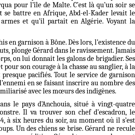
ua pour l’île de Malte. C’est là qu’un soir se
t se battre en Afrique, Abd-el-Kader levait le
armes et qu’il partait en Algérie. Voyant la
is en garnison à Bône. Dès lors, l’existence du
fauts, plonge Gérard dans le ravissement. Jamais
s, on lui donnait les galons de brigadier. Ses
et pour son courage à la chasse au sanglier, à la
 presque pacifiés. Tout le service de garnison
e l’ennemi en se faisant inscrire au nombre des
familiarisé avec les mœurs des indigènes.
ans le pays d’Anchouia, situé à vingt-quatre
nstre. Il va trouver son chef d’escadron, le
4, à six heures du soir, au moment où il s’est
oups. Un des chiens se brise. Gérard ne recule