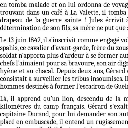
en tomba malade et on lui ordonna de voyager 
trouvant dans un café à La Valette, il tomba 
drapeau de la guerre sainte ! Jules écrivit 
détermination de son fils, sa mère ne put que s
Le 13 juin 1842, il s’inscrivit comme engagé v
spahis, ce cavalier d’avant-garde, frère du zoua
soldat n’apporta plus d’ardeur à se former au
chefs l’aimaient pour sa bravoure, son air digne
hyène et au chacal. Depuis deux ans, Gérard é
consistait à surveiller les tribus insoumises. 
hommes destinés à former l’escadron de Guelma.
Là, il apprend qu’un lion, descendu de la m
kilomètres du camp français. Gérard s’exalt
capitaine Durand, pour lui demander son autor
placé en embuscade, il entend un rugissement 