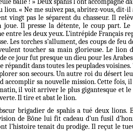
une seule balle ! » Deux spahis l’ont accompagné
u lion. « Ne me suivez pas, abritez-vous, dit-il
t vingt pas le séparent du chasseur. Il relève
n joue. Il presse la détente, le coup part. L
âne entre les deux yeux. L’intrépide Français r
sse. Les torches s’allument, des coups de feu d
eulent toucher sa main glorieuse. Le lion d
de ce jour fut presque un dieu pour les Arabes.
 se répandit dans toutes les peuplades voisines
orer son secours. Un autre roi du désert leu
accomplir sa nouvelle mission. Cette fois, il
atin, il voit arriver le plus gigantesque et le 
te. Il tire et abat le lion.
 obscur brigadier de spahis a tué deux lion
ision de Bône lui fit cadeau d’un fusil d’ho
l’histoire tenait du prodige. Il reçut le tueu