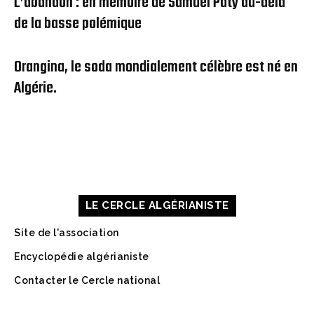
L’abandon : en mémoire de Samuel Paty au-delà
de la basse polémique
Orangina, le soda mondialement célèbre est né en
Algérie.
À PROPOS DE NOUS
CONTACT
MENTIONS LÉGALES
LE CERCLE ALGÉRIANISTE
Site de l'association
Encyclopédie algérianiste
Contacter le Cercle national