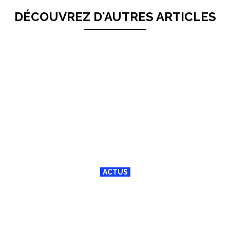
DÉCOUVREZ D'AUTRES ARTICLES
ACTUS
Des rives d’Oran à Alicante : la
mémoire vivante des Français