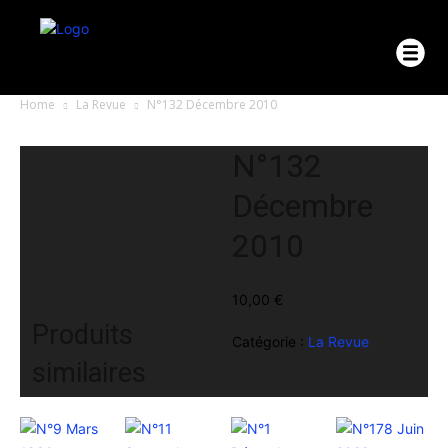
Home
La Revue
N°132 Décembre 2010
N°132
Décembre
2010
10,00
€
Produits
Catégorie :
La Revue
similaires