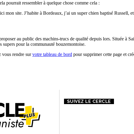
Cela pourrait ressembler à quelque chose comme cela :
ci mon site. J’habite à Bordeaux, j’ai un super chien baptisé Russell, et 
 proposer au public des machins-trucs de qualité depuis lors. Située 
ules supers pour la communauté bouzemontoise.
ez vous rendre sur
votre tableau de bord
pour supprimer cette page et cr
 PROPOS DE NOUS
CONTACT
MENTIONS LÉGALES
SUIVEZ LE CERCLE