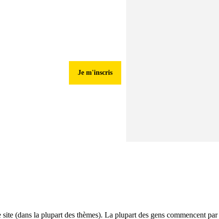
ndre
Je m'inscris
FAQ
VIDÉOS
re site (dans la plupart des thèmes). La plupart des gens commencent par