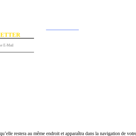
Rechercher
Connecter / rejoi
ETTER
 gratuitement à notre newsletter !
S
PORTRAITS
LE SAVIEZ-VOUS ?
GASTRONOMIE
 qu’elle restera au même endroit et apparaîtra dans la navigation de vot