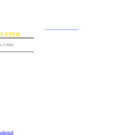
Rechercher
Connecter / rejoi
ETTER
 gratuitement à notre newsletter !
S
PORTRAITS
LE SAVIEZ-VOUS ?
GASTRONOMIE