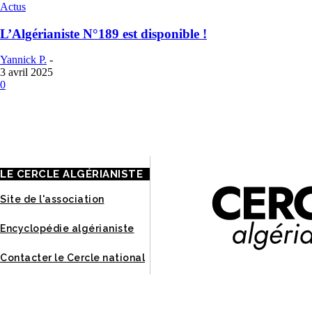
Actus
L’Algérianiste N°189 est disponible !
Yannick P.
-
3 avril 2025
0
À
LE CERCLE ALGÉRIANISTE
Site de l'association
Encyclopédie algérianiste
Contacter le Cercle national