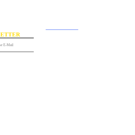
Rechercher
Connecter / rejoi
ETTER
 gratuitement à notre newsletter !
S
PORTRAITS
LE SAVIEZ-VOUS ?
GASTRONOMIE