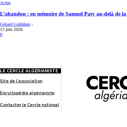
Actus
L’abandon : en mémoire de Samuel Paty au-delà de la
Gérard Guibilato
-
15 juin 2026
0
À
LE CERCLE ALGÉRIANISTE
Site de l'association
Encyclopédie algérianiste
Contacter le Cercle national