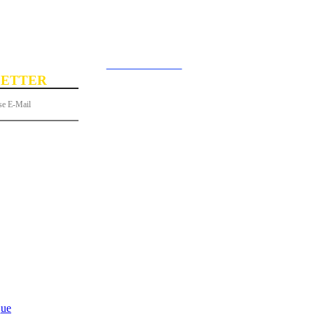
Rechercher
Connecter / rejoi
ETTER
 gratuitement à notre newsletter !
S
PORTRAITS
LE SAVIEZ-VOUS ?
GASTRONOMIE