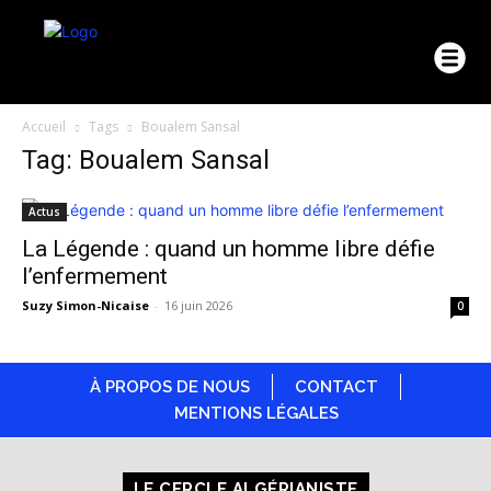
Accueil
Tags
Boualem Sansal
Tag: Boualem Sansal
Actus
La Légende : quand un homme libre défie
l’enfermement
Suzy Simon-Nicaise
-
16 juin 2026
0
À PROPOS DE NOUS
CONTACT
MENTIONS LÉGALES
LE CERCLE ALGÉRIANISTE